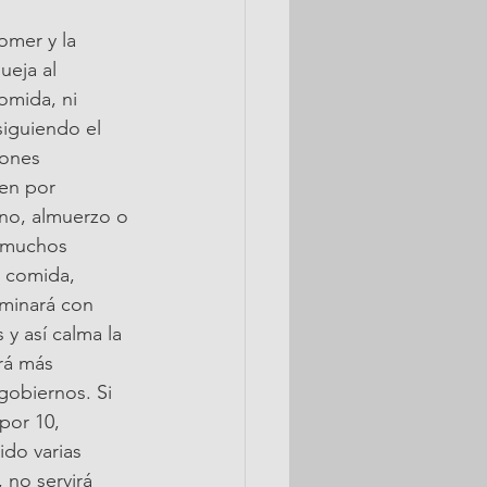
omer y la 
ueja al 
omida, ni 
siguiendo el 
pones 
en por 
no, almuerzo o 
 muchos 
a comida, 
minará con 
y así calma la 
rá más 
gobiernos. Si 
por 10, 
do varias 
 no servirá 