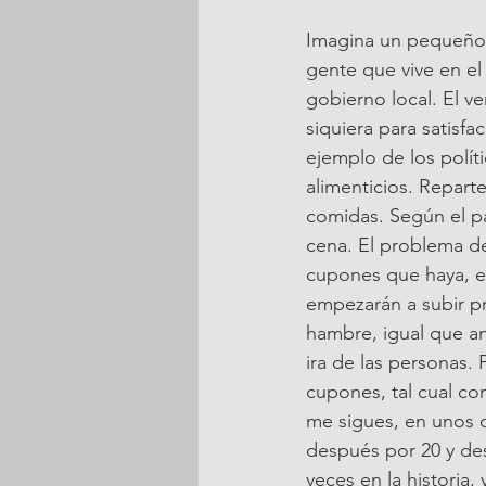
Imagina un pequeño p
gente que vive en el
gobierno local. El v
siquiera para satisfa
ejemplo de los polít
alimenticios. Repart
comidas. Según el p
cena. El problema d
cupones que haya, en
empezarán a subir pr
hambre, igual que an
ira de las personas. 
cupones, tal cual co
me sigues, en unos 
después por 20 y des
veces en la historia