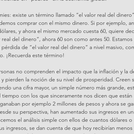
s: existe un término llamado “el valor real del dinero”
demos comprar con el mismo dinero. Si por ejemplo, an
ólares, y ahora el mismo mercado cuesta 60, quiere dec
r real del dinero”, ahora 60 son como antes 50. Estamos 
érdida de “el valor real del dinero” a nivel masivo, co
do. ¡Recuerda este término!
rsonas no comprenden el impacto que la inflación y la d
os y pierden la noción de su nivel de prosperidad. Creen
iendo una cifra mayor, un simple número más grande, es
 tiempo con los que sinceramente nos dicen que están
 ganaban por ejemplo 2 millones de pesos y ahora se ga
sde su perspectiva, han aumentado sus ingresos en un 
emos el análisis simple con ellos de cuantos dólares o
s ingresos, se dan cuenta de que hoy recibirían menos 