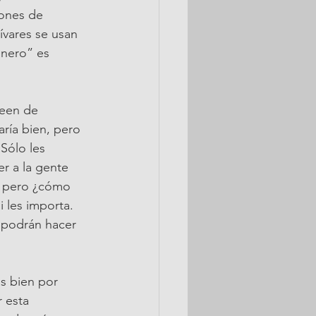
lones de 
vares se usan 
inero” es 
deen de 
aría bien, pero 
Sólo les 
er a la gente 
, pero ¿cómo 
 les importa. 
 podrán hacer 
s bien por 
 esta 