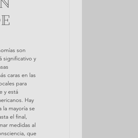
ÓN
DE
onomías son 
significativo y 
sas 
ás caras en las 
cales para 
 y está 
ericanos. Hay 
 la mayoría se 
a el final, 
mar medidas al 
onsciencia, que 