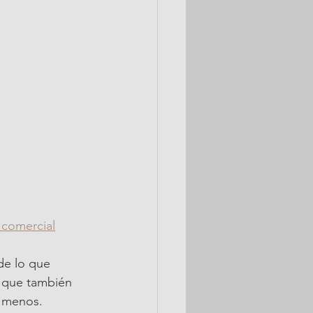
comercial
de lo que 
r que también 
a menos.