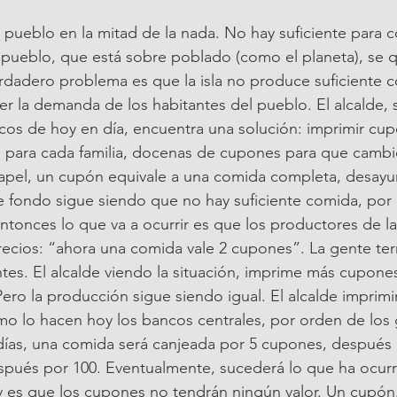
ueblo en la mitad de la nada. No hay suficiente para c
 pueblo, que está sobre poblado (como el planeta), se q
erdadero problema es que la isla no produce suficiente c
cer la demanda de los habitantes del pueblo. El alcalde, 
icos de hoy en día, encuentra una solución: imprimir cu
e para cada familia, docenas de cupones para que cambi
apel, un cupón equivale a una comida completa, desayu
e fondo sigue siendo que no hay suficiente comida, por
tonces lo que va a ocurrir es que los productores de l
ecios: “ahora una comida vale 2 cupones”. La gente ter
tes. El alcalde viendo la situación, imprime más cupones 
Pero la producción sigue siendo igual. El alcalde imprimi
mo lo hacen hoy los bancos centrales, por orden de los 
días, una comida será canjeada por 5 cupones, después 
pués por 100. Eventualmente, sucederá lo que ha ocurri
, y es que los cupones no tendrán ningún valor. Un cupón,