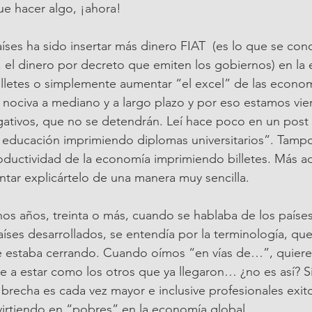
e hacer algo, ¡ahora!
aíses ha sido insertar más dinero FIAT  (es lo que se co
el dinero por decreto que emiten los gobiernos) en la 
illetes o simplemente aumentar “el excel” de las econom
 y nociva a mediano y a largo plazo y por eso estamos vie
gativos, que no se detendrán. Leí hace poco en un post
de educación imprimiendo diplomas universitarios”. Tam
roductividad de la economía imprimiendo billetes. Más ad
ntar explicártelo de una manera muy sencilla.
s años, treinta o más, cuando se hablaba de los países
aíses desarrollados, se entendía por la terminología, que
se estaba cerrando. Cuando oímos “en vías de…”, quiere
e a estar como los otros que ya llegaron… ¿no es así? 
brecha es cada vez mayor e inclusive profesionales exit
virtiendo en “pobres” en la economía global.