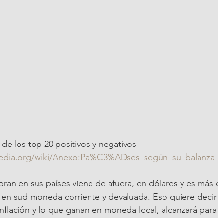
 de los top 20 positivos y negativos 
ipedia.org/wiki/Anexo:Pa%C3%ADses_según_su_balanza_
pran en sus países viene de afuera, en dólares y es más 
 en sud moneda corriente y devaluada. Eso quiere deci
inflación y lo que ganan en moneda local, alcanzará par