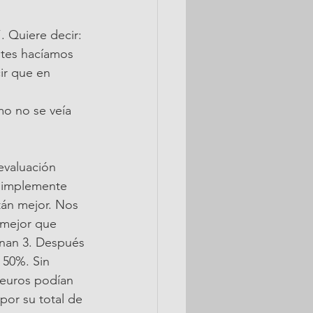
. Quiere decir: 
tes hacíamos 
ir que en 
mo no se veía 
evaluación 
 simplemente 
tán mejor. Nos 
 mejor que 
nan 3. Después 
50%. Sin 
 euros podían 
por su total de 