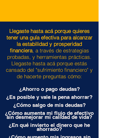
Llegaste hasta acá porque quieres
tener una guía efectiva para alcanzar
la estabilidad y prosperidad
financiera
, a través de estrategias
probadas, y herramientas prácticas.
Llegaste hasta acá porque estás
cansado del "sufrimiento financiero" y
de hacerte preguntas cómo:
¿Ahorro o pago deudas?
¿Es posible y vale la pena ahorrar?
¿Cómo salgo de mis deudas?
¿Cómo aumenta mi flujo de efectivo
sin desmejorar mi calidad de vida?
¿En qué invierto el dinero que he
ahorrado?
¿Cómo aumento mis ingresos sin