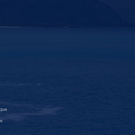
 que
te