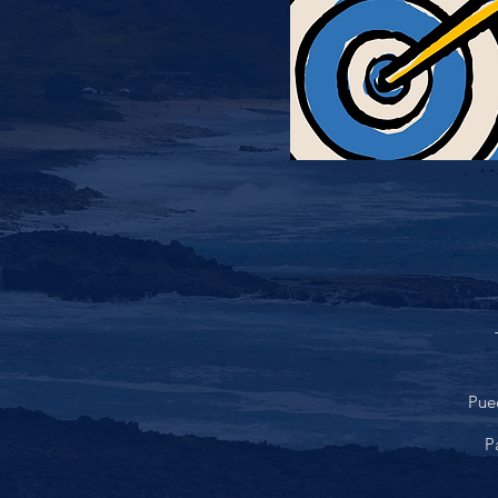
Pue
P