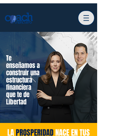
T
e
enseñamos a
construir una
estructura
financiera
que te de
Libertad
LA
PROSPERIDAD
NACE EN TUS