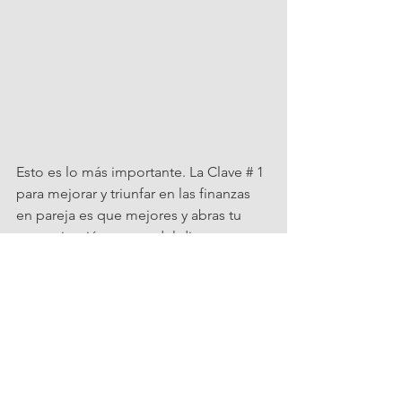
Esto es lo más importante. La Clave # 1 
para mejorar y triunfar en las finanzas 
en pareja es que mejores y abras tu 
comunicación acerca del dinero 
dejando atrás paradigmas y logrando 
que deje de ser una conversación tabú.
Si aprendemos a comunicarnos en 
pareja acerca de nuestra situación 
financiera en todo momento, no 
simplemente cuando estamos 